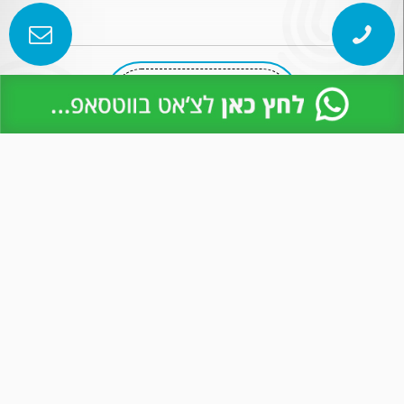
דף הבית
כמה אתה מרוויח?
מי אנחנו?
בין לקוחותינו
היתרונות שלנו
טעינת רב קו
צור קשר
מייל
atm.ydi@gmail.com
טלפון:
050-8817320